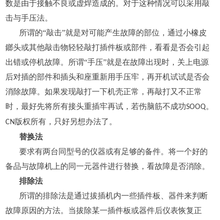
数是由于接触不良或虚焊造成的。对于这种情况可以采用敲
击与手压法。
所谓的“敲击”就是对可能产生故障的部位，通过小橡皮
鎯头或其他敲击物轻轻敲打插件板或部件，看看是否会引起
出错或停机故障。所谓“手压”就是在故障出现时，关上电源
后对插的部件和插头和座重新用手压牢，再开机试试是否会
消除故障。如果发现敲打一下机壳正常，再敲打又不正常
时，最好先将所有接头重插牢再试，若伤脑筋不成功
。
SOOQ
版权所有，只好另想办法了。
CN
替换法
要求有两台同型号的仪器或有足够的备件。将一个好的
备品与故障机上的同一元器件进行替换，看故障是否消除。
排除法
所谓的排除法是通过拔插机内一些插件板、器件来判断
故障原因的方法。当拔除某一插件板或器件后仪表恢复正