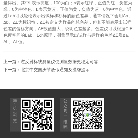
量得出。其中L表示亮度，100为白；a表示红绿，正值为红，负值为
绿，0为中性色；b表示黄蓝，正值为黄，负值为蓝，0为中性色。通
过Lab可以轻松表示出试样和标样的颜色差异，通常情况下会用Δa、
Δb、ΔL为标识符，ΔE被定义为样品的总色差，但其不能表示出试样
色差的偏移方向，ΔE数值越大，说明色差越多。色差仪可以根据CIE
色度空间的Lab、Lch原理，测量显示出试样与标样的色差ΔE及Δa、
Δb、ΔL值。
上一篇：
逆反射标线测量仪使测量数据更稳定可靠
下一篇：
北京中交国庆节放假通知及温馨提示
公
手
众
机
号
浏
二
览
维
码