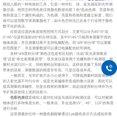
模拟人眼的一种有效的工具，它是一种对红、绿、蓝光感应的光学测
量仪器。然而怎样用色差仪将颜色数据化呢？色*是由色调、亮度和色
饱和度这三个属性构成的。为色调、亮度和色饱和度建立标度，我们
就可以使用数字来测量颜色了，如今色空间法已在各个行业用于颜色
数字化的表达。
目前该仪器的角度按照照明方式划分，主要可以分为45°/0°或
0°/45°仪器和漫射d/8°积分球仪器。其中0°/45°只能用来测量平滑的
物体表面，并且测量结果不支持电脑配色。而“d/8°积分球”可以测量
的范围更广，并且测量数据可以通过电脑配色软件调色。
各种“d/8度积分球”测色仪也是有区别的：比如“双光束测量原
理”还是“单光束测量原理”。双光束仪器有两个光栅和两个检测器。测
量时光源只闪一次，同样测样品和参比白。这样就克服了系统变化所
带来的误差，测量数据的精度非常高。只是仪器成本高。
一般而言，光学扩散片在小心使用下，可降低测量时因探测器上
的入射光源不均匀分布，或是光束偏移所造成的微小误差，因此可以
提高测量的准确性。但是在精密的测量时，就必须使用积分球作为光
学扩散器使得上述的误差小。
色彩色差仪
是模拟人眼对红绿蓝光感应的检测仪器，可以对被测
物体进行多种角度分析。一般来说，常会选择15°、45°、110°的角度
进行分析。
这里测量的任何一种颜色都能够通过Lab颜色表示方法感知并测