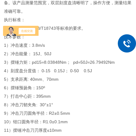
备。该产品测量范围宽，双层刻度盘清晰明了，操作方便，测量结果
准确可靠。
执行标准：
符合ISO9854、GB/T18743等标准的要求。
技术参数：
1）冲击速度：3.8m/s
2）冲击能量： 15J、50J
3）摆锤力矩：pd15=8.03848Nm； pd=50J=26.79492Nm
4）刻度盘分度值： 0-15 0.15J； 0-50 0.5J
5）支承距离: 40mm、70mm
6）摆锤预扬角：150º
7）打击中心距：395mm
8）冲击刀韧夹角: 30°±1°
9）冲击刀刃圆角半径：R2±0.5mm
10）钳口圆角半径：R1.0±0.1mm
11）摆锤冲击刀刃厚度≤10mm