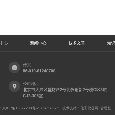
中心
新闻中心
技术文章
知
传真
86-010-61240708
公司地址
北京市大兴区盛坊路2号北仪创新2号楼C区3层
CJ3-305室
：
京ICP备13027298号-2
sitemap.xml
技术支持：化工仪器网
管理登