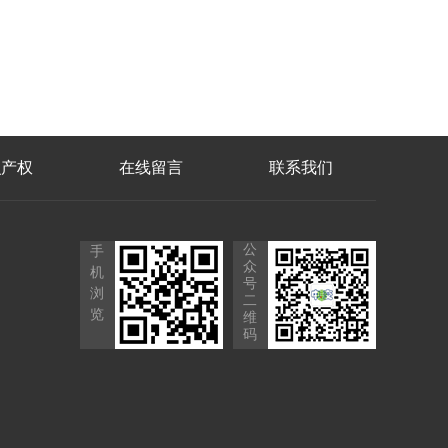
识产权
在线留言
联系我们
公
手
众
机
号
浏
二
览
维
码